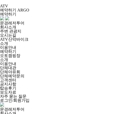
ATV
예약하기
ARGO
예약하기
문경레저투어
회사소개
주변 관광지
오시는길
ATV산악바이크
소개
이용안내
예약하기
오토캠핑장
소개
이용안내
단체대관
단체야유회
단체예약문의
고객센터
공지사항
탑승후기
보도자료
자주 묻는 질문
로그인/회원가입
문경레저투어
회사소개