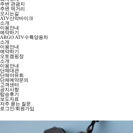
주변 관광지
주변 먹거리
오시는길
ATV산악바이크
소개
이용안내
예약하기
ARGO ATV수륙양용차
소개
이용안내
예약하기
오토캠핑장
소개
이용안내
단체대관
단체야유회
단체예약문의
고객센터
공지사항
탑승후기
보도자료
자주 묻는 질문
로그인/회원가입