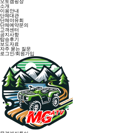
오토캠핑장
소개
이용안내
단체대관
단체야유회
단체예약문의
고객센터
공지사항
탑승후기
보도자료
자주 묻는 질문
로그인/회원가입