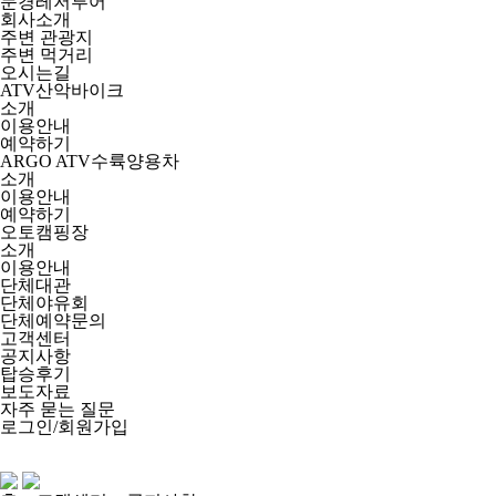
문경레저투어
회사소개
주변 관광지
주변 먹거리
오시는길
ATV산악바이크
소개
이용안내
예약하기
ARGO ATV수륙양용차
소개
이용안내
예약하기
오토캠핑장
소개
이용안내
단체대관
단체야유회
단체예약문의
고객센터
공지사항
탑승후기
보도자료
자주 묻는 질문
로그인/회원가입