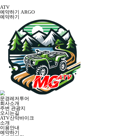
ATV
예약하기
ARGO
예약하기
문경레저투어
회사소개
주변 관광지
오시는길
ATV산악바이크
소개
이용안내
예약하기