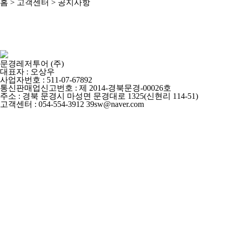
홈 > 고객센터 >
공지사항
문경레저투어 (주)
문화체육관광부 지정 KSPO 레저스포츠 안전점검 완료 사업장
대표자 : 오상우
2024-11-22
사업자번호 : 511-07-67892
통신판매업신고번호 : 제 2014-경북문경-00026호
목록
주소 : 경북 문경시 마성면 문경대로 1325(신현리 114-51)
고객센터 : 054-554-3912 39sw@naver.com