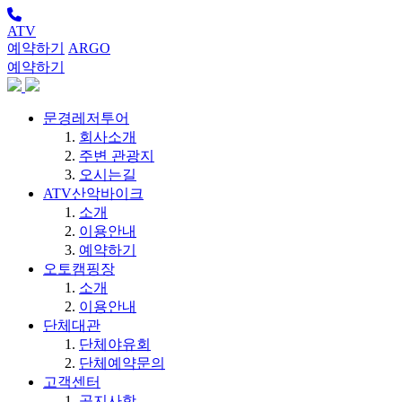
ATV
예약하기
ARGO
예약하기
문경레저투어
회사소개
주변 관광지
오시는길
ATV산악바이크
소개
이용안내
예약하기
오토캠핑장
소개
이용안내
단체대관
단체야유회
단체예약문의
고객센터
공지사항